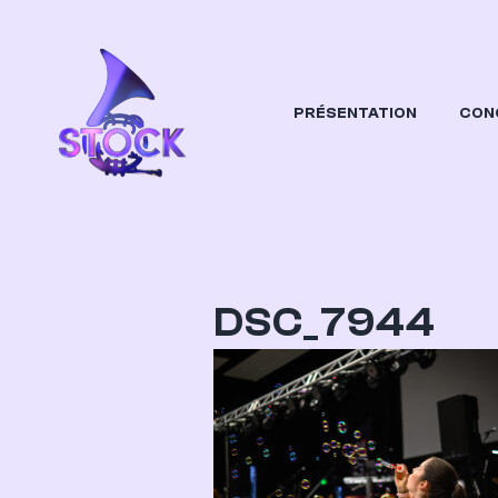
PRÉSENTATION
CON
STOCK
Orchestre Etudiant Dijonnais
DSC_7944