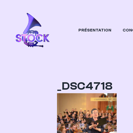
PRÉSENTATION
CON
STOCK
Orchestre Etudiant Dijonnais
_DSC4718