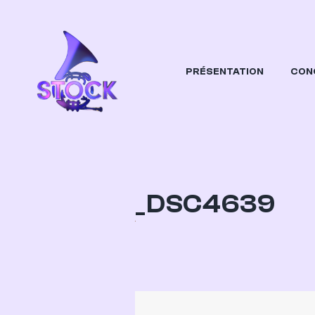
PRÉSENTATION
CON
STOCK
Orchestre Etudiant Dijonnais
_DSC4639