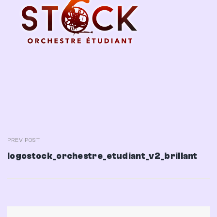
Navigation
PREV POST
Previous
logostock_orchestre_etudiant_v2_brillant
de
Post
l’article