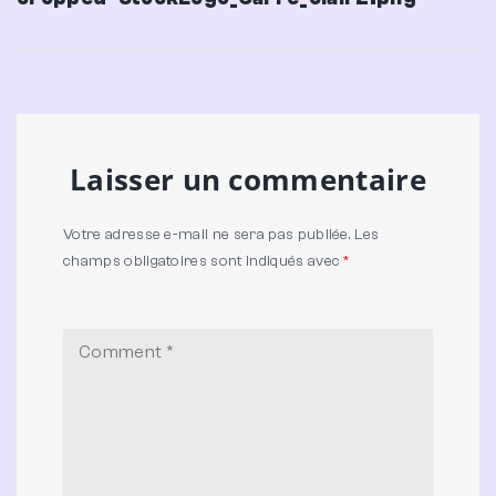
de
Post
l’article
Laisser un commentaire
Votre adresse e-mail ne sera pas publiée.
Les
champs obligatoires sont indiqués avec
*