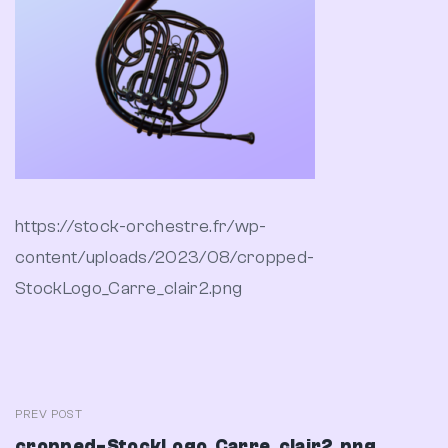
https://stock-orchestre.fr/wp-
content/uploads/2023/08/cropped-
StockLogo_Carre_clair2.png
Navigation
PREV POST
Previous
cropped-StockLogo_Carre_clair2.png