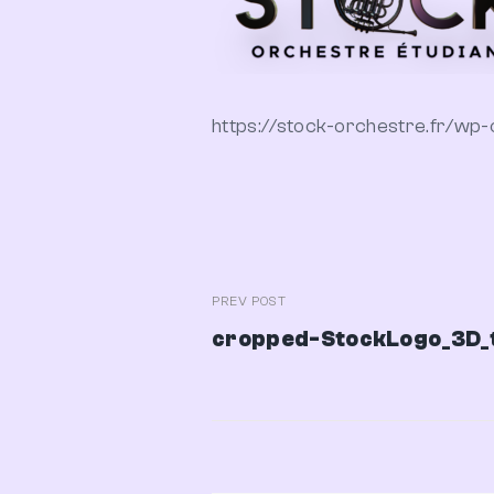
https://stock-orchestre.fr/w
Navigation
PREV POST
Previous
cropped-StockLogo_3D_
de
Post
l’article