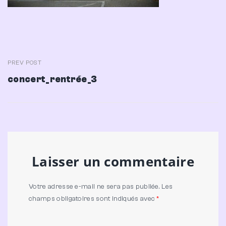
Navigation
PREV POST
Previous
concert_rentrée_3
de
Post
l’article
Laisser un commentaire
Votre adresse e-mail ne sera pas publiée.
Les
champs obligatoires sont indiqués avec
*