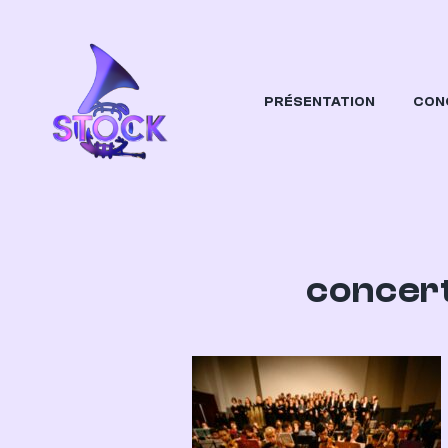
PRÉSENTATION
CON
STOCK
Orchestre Etudiant Dijonnais
concer