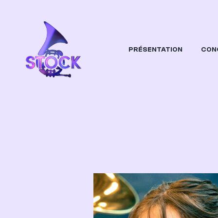
PRÉSENTATION
CON
STOCK
Orchestre Etudiant Dijonnais