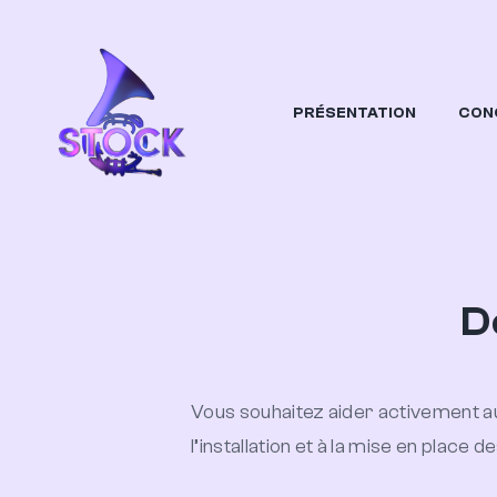
PRÉSENTATION
CON
STOCK
Orchestre Etudiant Dijonnais
D
Vous souhaitez aider activement aux
l’installation et à la mise en plac