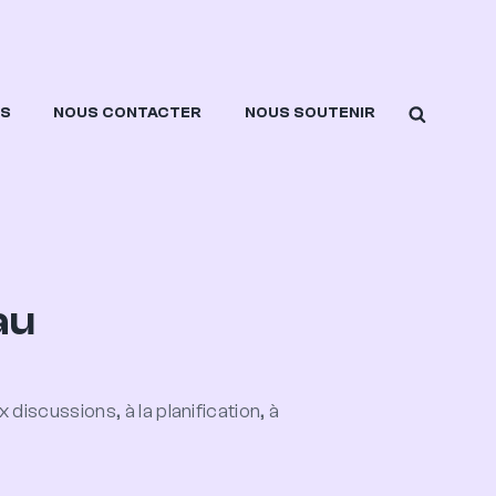
SEARCH
ES
NOUS CONTACTER
NOUS SOUTENIR
au
iscussions, à la planification, à